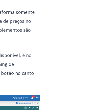
ataforma somente
a de preços no
uplementos são
isponível, é no
ning de
o botão no canto