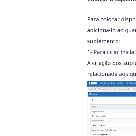
Para colocar disp
adiciona-lo ao qua
suplemento:
1- Para criar ini
A criação dos supl
relacionada aos qu