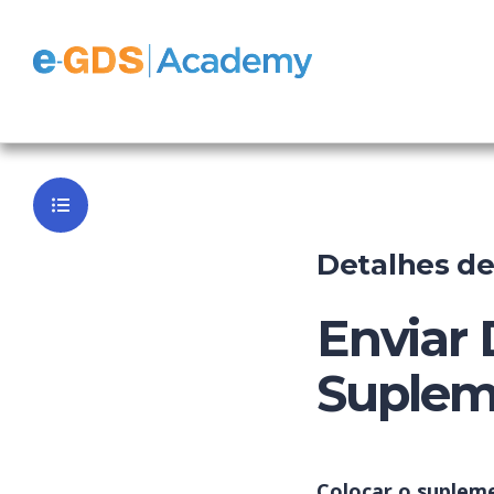
e-GDS Book
Voltar ao P
Detalhes d
Enviar 
Suplem
Colocar o suplem