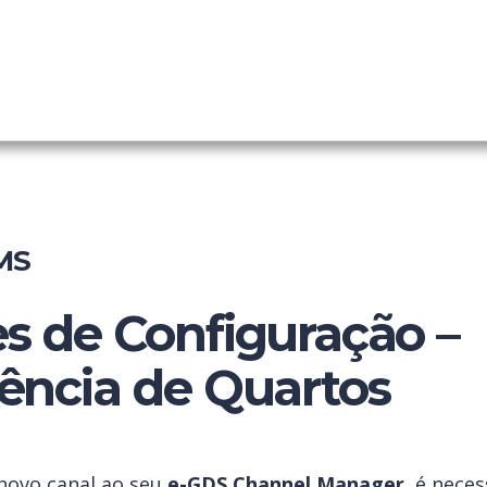
nel Manager
ainel
MS
s de Configuração –
ência de Quartos
novo canal ao seu
e-GDS Channel Manager
, é neces