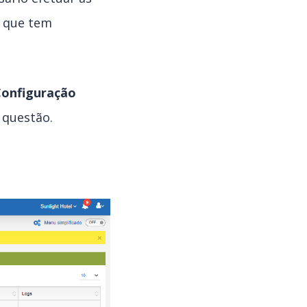
s que tem
Configuração
 questão.