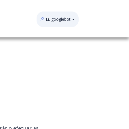
Ei, googlebot
sário efetuar as