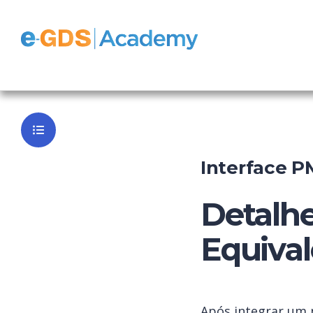
e-GDS Chan
Voltar ao P
Interface P
Detalhe
Equival
Após integrar um 