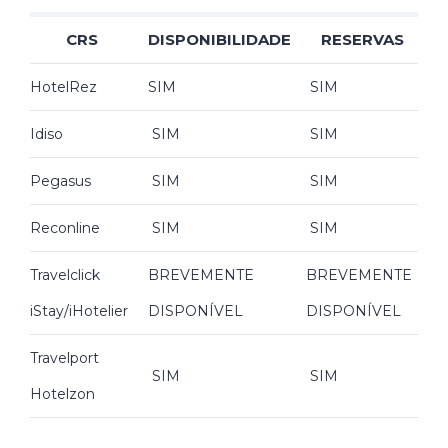
CRS
DISPONIBILIDADE
RESERVAS
HotelRez
SIM
SIM
Idiso
SIM
SIM
Pegasus
SIM
SIM
Reconline
SIM
SIM
Travelclick
BREVEMENTE
BREVEMENTE
iStay/iHotelier
DISPONÍVEL
DISPONÍVEL
Travelport
SIM
SIM
Hotelzon