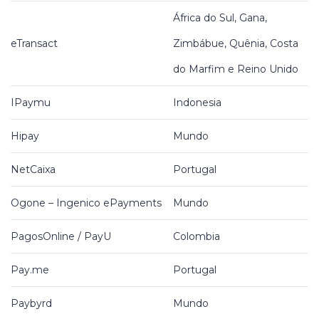
África do Sul, Gana,
eTransact
Zimbábue, Quênia, Costa
do Marfim e Reino Unido
IPaymu
Indonesia
Hipay
Mundo
NetCaixa
Portugal
Ogone – Ingenico ePayments
Mundo
PagosOnline / PayU
Colombia
Pay.me
Portugal
Paybyrd
Mundo