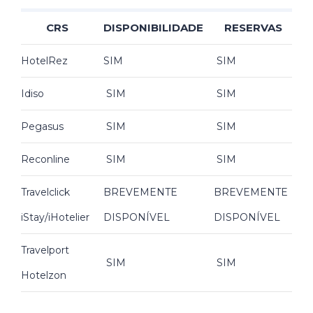
CRS
DISPONIBILIDADE
RESERVAS
HotelRez
SIM
SIM
Idiso
SIM
SIM
Pegasus
SIM
SIM
Reconline
SIM
SIM
Travelclick
BREVEMENTE
BREVEMENTE
iStay/iHotelier
DISPONÍVEL
DISPONÍVEL
Travelport
SIM
SIM
Hotelzon