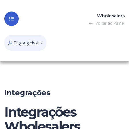
Wholesalers
Voltar ao Painel
Ei, googlebot
Integrações
Integrações
Wholesalers