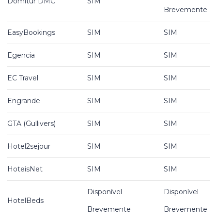
Domitur DMC
SIM
Brevemente
EasyBookings
SIM
SIM
Egencia
SIM
SIM
EC Travel
SIM
SIM
Engrande
SIM
SIM
GTA (Gullivers)
SIM
SIM
Hotel2sejour
SIM
SIM
HoteisNet
SIM
SIM
Disponível
Disponível
HotelBeds
Brevemente
Brevemente