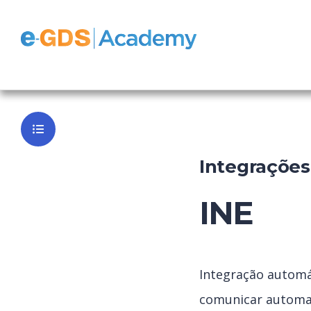
FrontOffice
Voltar ao P
Integrações
INE
Integração autom
comunicar automa