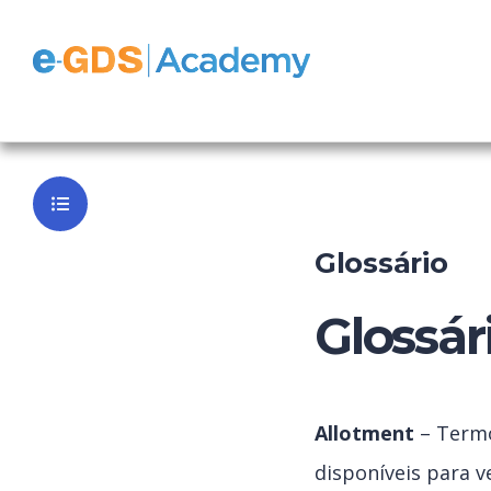
FrontOffice
Voltar ao P
Glossário
Glossár
Allotment
– Termo
disponíveis para v