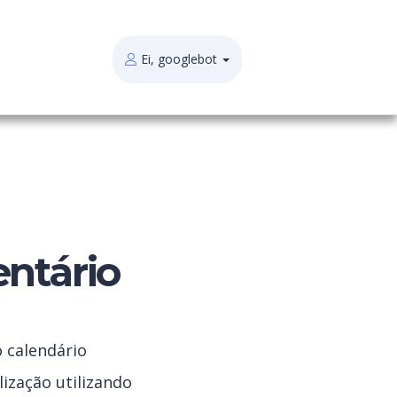
Ei, googlebot
entário
o calendário
ização utilizando