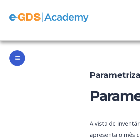
e-GDS Vista 
Voltar ao P
Parametriza
Paramet
A vista de inventá
apresenta o mês co