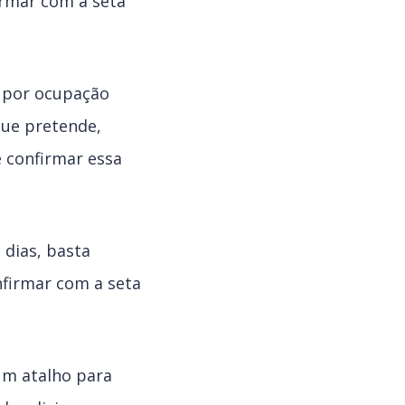
firmar com a seta
e por ocupação
 que pretende,
e confirmar essa
 dias, basta
nfirmar com a seta
 um atalho para