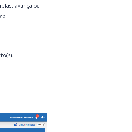
uplas, avança ou
na.
to(s).