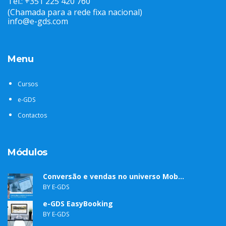
Tel.: +351 225 420 760
(Chamada para a rede fixa nacional)
info@e-gds.com
Menu
Cursos
e-GDS
Contactos
Módulos
Conversão e vendas no universo Mob...
BY E-GDS
e-GDS EasyBooking
BY E-GDS