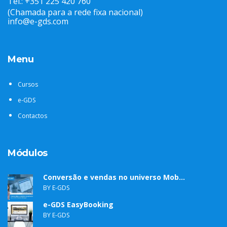
Tel.: +351 225 420 760
(Chamada para a rede fixa nacional)
info@e-gds.com
Menu
Cursos
e-GDS
Contactos
Módulos
Conversão e vendas no universo Mob...
BY E-GDS
e-GDS EasyBooking
BY E-GDS