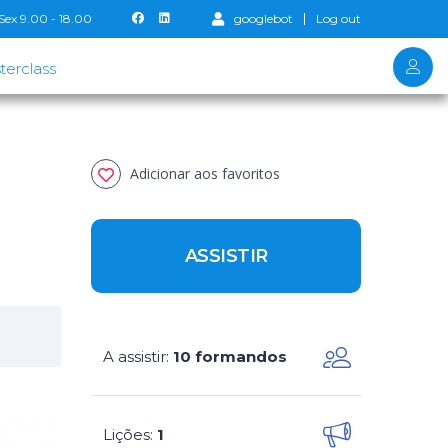
Sex 9.00 - 18.00
googlebot
Log out
terclass
Adicionar aos favoritos
ASSISTIR
A assistir
10 formandos
:
Lições
1
: