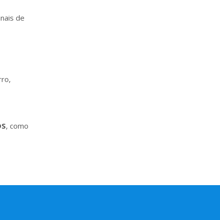
nais de
rro,
DS
, como