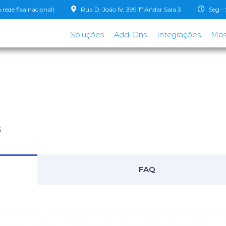
ede fixa nacional)
Rua D. João IV, 399 1º Andar Sala 3
Seg - 
Soluções
Add-Ons
Integrações
Mas
S
FAQ