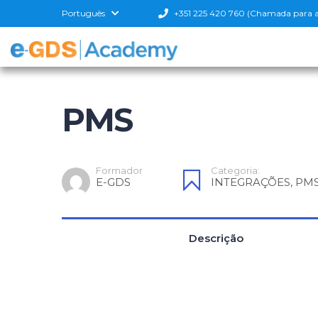
Português
+351 225 420 760 (Chamada para a r
PMS
Formador
Categoria:
E-GDS
INTEGRAÇÕES
,
PM
Descrição