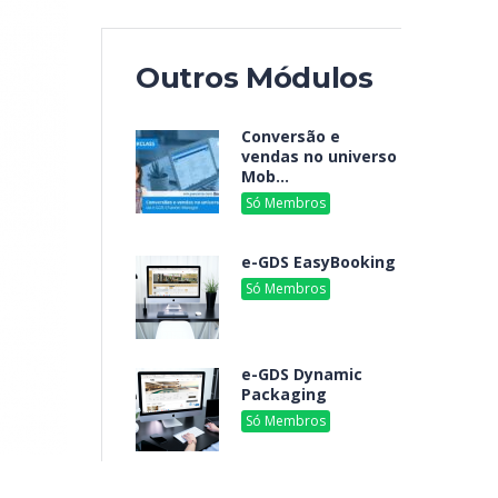
Outros Módulos
Conversão e
vendas no universo
Mob...
Só Membros
By e-GDS
e-GDS EasyBooking
Só Membros
By e-GDS
e-GDS Dynamic
Packaging
Só Membros
By e-GDS