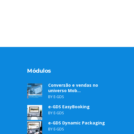
Módulos
Conversão e vendas no
universo Mob...
BY E-GDS
e-GDS EasyBooking
BY E-GDS
e-GDS Dynamic Packaging
BY E-GDS