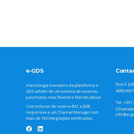
e-GDS
Conta
Rua D. Joã
A tecnologia inovadora da plataforma e-
4000-302 
GDS advém de um sistema de reservas
para hoteis mais flexível e fácil de utilizar.
Tel.: +351
Com motores de reserva B2C e B2B
(Chamada 
responsive e um Channel Manager com
info@e-g
mais de 150 integrações certificadas.