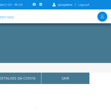
Sex 9.00 - 18.00
googlebot
Log out
terclass
DETALHES DA CONTA
SAIR
lhes e a senha da conta
.