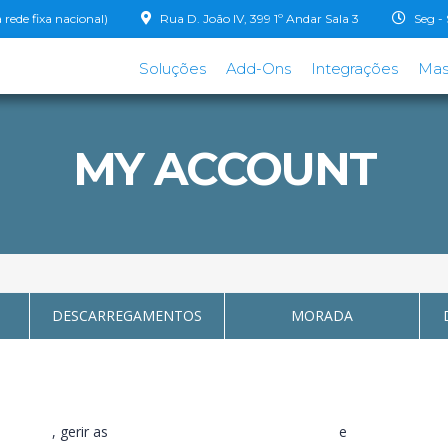
ede fixa nacional)
Rua D. João IV, 399 1º Andar Sala 3
Seg - 
Soluções
Add-Ons
Integrações
Mas
MY ACCOUNT
DESCARREGAMENTOS
MORADA
ecentes
, gerir as
moradas de envio e de facturação
e
editar os deta