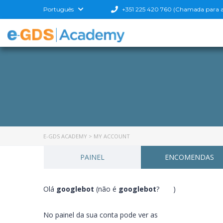
Português
+351 225 420 760 (Chamada para a r
E-GDS ACADEMY
>
MY ACCOUNT
PAINEL
ENCOMENDAS
Olá
googlebot
(não é
googlebot
?
Sair
)
No painel da sua conta pode ver as
encomendas mais r