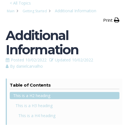
< All Topics
Additional Information
Main
Getting Started
Print
Additional
Information
Posted
10/02/2022
Updated
10/02/2022
By
danielcarvalho
Table of Contents
This is a H2 heading
This is a H3 heading
This is a H4 heading