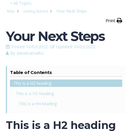
< All Topics
Your Next Steps
Main
Getting Started
Print
Your Next Steps
Posted
10/02/2022
Updated
10/02/2022
By
danielcarvalho
Table of Contents
This is a H2 heading
This is a H3 heading
This is a H4 heading
This is a H2 heading